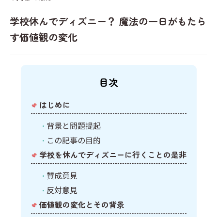
キーワードからプリントを検索する
その他
計画表
学校休んでディズニー？ 魔法の一日がもたら
国語
イベント
す価値観の変化
算数
クリスマス
社会
英語
目次
はじめに
背景と問題提起
この記事の目的
学校を休んでディズニーに行くことの是非
賛成意見
反対意見
価値観の変化とその背景