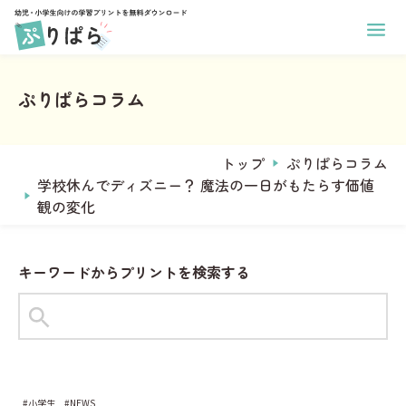
ホーム
幼児向け学習プリント
ぷりぱらコラム
小学生向け学習プリント
あそび
印刷方法
学年
ぬりえ
運営メンバー
トップ
ぷりぱらコラム
1年生
まちがいさがし
ぷりぱらについて
学校休んでディズニー？ 魔法の一日がもたらす価値
2年生
コラム
めいろ
観の変化
お問い合わせ
3年生
なぞりがき
おなまえプリント作成
4年生
サンタからのお手紙メーカー
学習
キーワードからプリントを検索する
5年生
ことば
6年生
タグからプリントを探す
すうじ
全学年共通
#1年生
#2年生
#ひらがな
ひらがな
教科
習慣
#小学生
#NEWS