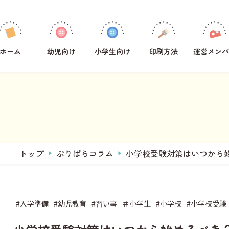
学年
1年生
ホーム
幼児向け
小学生向け
印刷方法
運営メンバ
2年生
3年生
4年生
5年生
6年生
全学年共通
トップ
ぷりぱらコラム
小学校受験対策はいつから
教科
その他
国語
#入学準備
#幼児教育
#習い事
＃小学生
#小学校
#小学校受験
算数