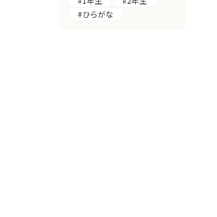
#1年生
#2年生
#ひらがな