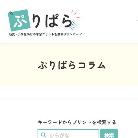
あそび
ぬりえ
まちがいさがし
めいろ
なぞりがき
ぷりぱらコラム
学習
ことば
すうじ
ひらがな
習慣
キーワードからプリントを検索する
計画表
イベント