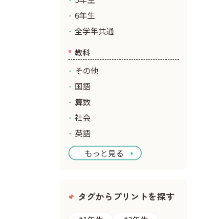
6年生
全学年共通
教科
その他
国語
算数
社会
英語
もっと見る
タグからプリントを探す