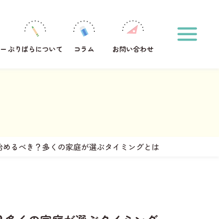
ホーム
印刷方法
運営メンバー
ぷりぱらについて
ー
ぷりぱらについて
コラム
お問い合わせ
コラム
お問い合わせ
おなまえプリント作成
サンタからのお手紙メーカー
タグからプリントを探す
#1年生
#2年生
#ひらがな
始めるべき？多くの家庭が選ぶタイミングとは
キーワードからプリントを検索する