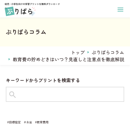
ホーム
幼児向け学習プリント
ぷりぱらコラム
小学生向け学習プリント
あそび
印刷方法
学年
ぬりえ
運営メンバー
トップ
ぷりぱらコラム
1年生
まちがいさがし
ぷりぱらについて
教育費の貯めどきはいつ？見直しと注意点を徹底解説
2年生
コラム
めいろ
お問い合わせ
3年生
なぞりがき
おなまえプリント作成
キーワードからプリントを検索する
4年生
サンタからのお手紙メーカー
学習
5年生
ことば
6年生
タグからプリントを探す
すうじ
全学年共通
#1年生
#2年生
#ひらがな
ひらがな
#目標設定
＃お金
教科
#教育費用
習慣