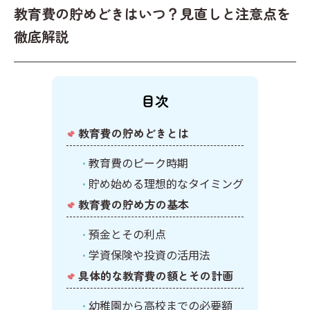
キーワードからプリントを検索する
その他
教育費の貯めどきはいつ？見直しと注意点を
計画表
国語
徹底解説
イベント
算数
クリスマス
社会
目次
英語
教育費の貯めどきとは
教育費のピーク時期
貯め始める理想的なタイミング
教育費の貯め方の基本
預金とその利点
学資保険や投資の活用法
具体的な教育費の額とその計画
幼稚園から高校までの必要額