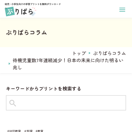
ホーム
幼児向け学習プリント
ぷりぱらコラム
小学生向け学習プリント
あそび
印刷方法
学年
ぬりえ
運営メンバー
トップ
ぷりぱらコラム
1年生
まちがいさがし
ぷりぱらについて
待機児童数7年連続減少！日本の未来に向けた明るい
2年生
コラム
めいろ
兆し
お問い合わせ
3年生
なぞりがき
おなまえプリント作成
4年生
サンタからのお手紙メーカー
学習
キーワードからプリントを検索する
5年生
ことば
6年生
タグからプリントを探す
すうじ
全学年共通
#1年生
#2年生
#ひらがな
ひらがな
教科
習慣
#幼児教育
＃知育
#教育