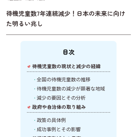
キーワードからプリントを検索する
その他
計画表
待機児童数7年連続減少！日本の未来に向け
国語
イベント
た明るい兆し
算数
クリスマス
社会
英語
目次
待機児童数の現状と減少の経緯
全国の待機児童数の推移
待機児童数の減少が顕著な地域
減少の要因とその分析
政府や自治体の取り組み
政策の具体例
成功事例とその影響