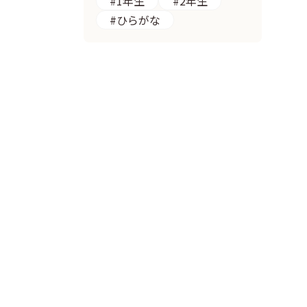
#1年生
#2年生
#ひらがな