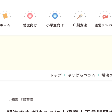
学年
1年生
ホーム
幼児向け
小学生向け
印刷方法
運営メンバ
2年生
3年生
4年生
5年生
6年生
全学年共通
トップ
ぷりぱらコラム
解決
教科
その他
国語
＃知育
#保育園
算数