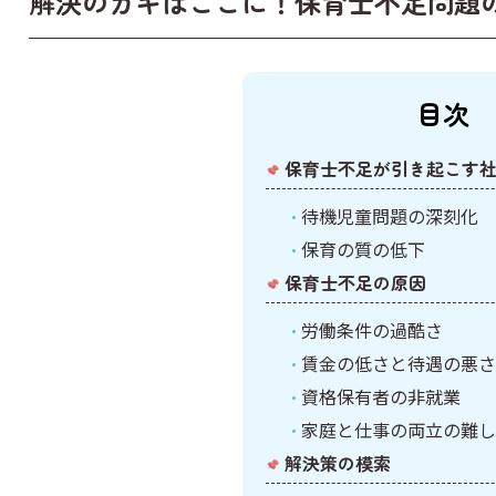
解決のカギはここに！保育士不足問題
社会
英語
目次
保育士不足が引き起こす
待機児童問題の深刻化
保育の質の低下
保育士不足の原因
労働条件の過酷さ
賃金の低さと待遇の悪さ
資格保有者の非就業
家庭と仕事の両立の難し
解決策の模索