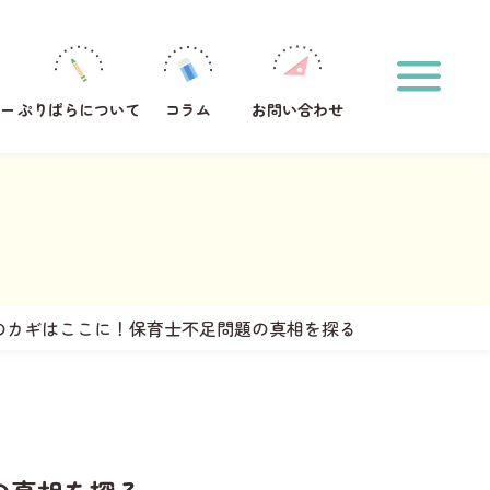
ホーム
印刷方法
運営メンバー
ぷりぱらについて
ー
ぷりぱらについて
コラム
お問い合わせ
コラム
お問い合わせ
おなまえプリント作成
サンタからのお手紙メーカー
タグからプリントを探す
#1年生
#2年生
#ひらがな
のカギはここに！保育士不足問題の真相を探る
キーワードからプリントを検索する