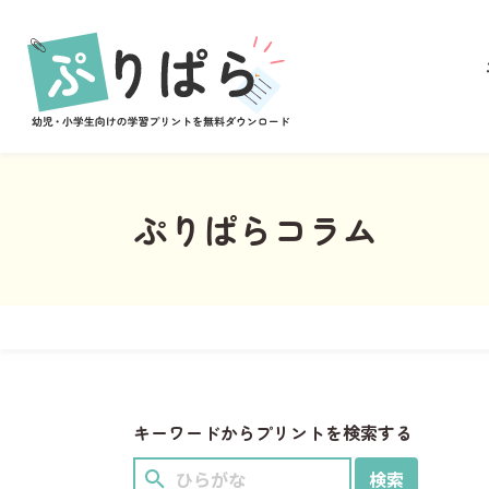
あそび
ぬりえ
まちがいさがし
めいろ
なぞりがき
ぷりぱらコラム
学習
ことば
すうじ
ひらがな
習慣
キーワードからプリントを検索する
計画表
イベント