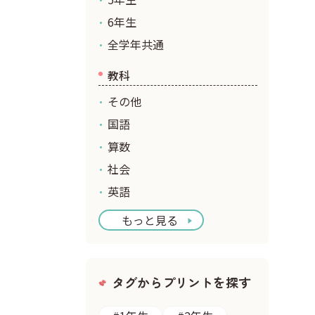
6年生
全学年共通
教科
その他
国語
算数
社会
英語
もっと見る
タグからプリントを探す