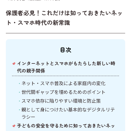
キーワードからプリントを検索する
その他
計画表
保護者必見！これだけは知っておきたいネッ
国語
イベント
ト・スマホ時代の新常識
算数
クリスマス
社会
英語
目次
インターネットとスマホがもたらした新しい時
代の親子関係
ネット・スマホ普及による家庭内の変化
世代間ギャップを埋めるためのポイント
スマホ依存に陥りやすい環境と防止策
親として身につけたい基本的なデジタルリテ
ラシー
子どもの安全を守るために知っておきたいネッ