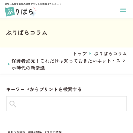
ホーム
幼児向け学習プリント
ぷりぱらコラム
小学生向け学習プリント
あそび
印刷方法
学年
ぬりえ
運営メンバー
トップ
ぷりぱらコラム
1年生
まちがいさがし
ぷりぱらについて
保護者必見！これだけは知っておきたいネット・スマ
2年生
コラム
めいろ
ホ時代の新常識
お問い合わせ
3年生
なぞりがき
おなまえプリント作成
4年生
サンタからのお手紙メーカー
学習
キーワードからプリントを検索する
5年生
ことば
6年生
タグからプリントを探す
すうじ
全学年共通
#1年生
#2年生
#ひらがな
ひらがな
教科
習慣
＃おうち学習
#親子関係
#スマホ依存