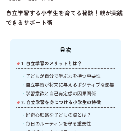
キーワードからプリントを検索する
その他
計画表
自立学習する小学生を育てる秘訣！親が実践
国語
イベント
できるサポート術
算数
クリスマス
社会
英語
目次
1. 自立学習のメリットとは？
子どもが自分で学ぶ力を持つ重要性
自立学習が将来に与えるポジティブな影響
学習意欲と自己肯定感の因果関係
2. 自立学習を身につける小学生の特徴
好奇心旺盛な子どもの姿とは？
毎日のルーティンを守る重要性