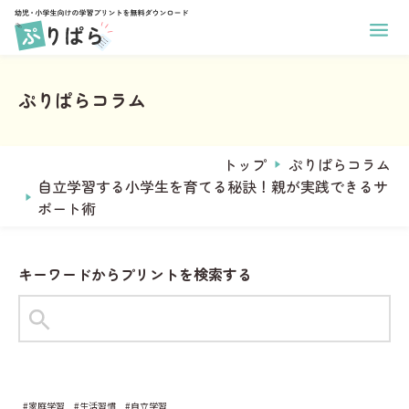
ホーム
幼児向け学習プリント
ぷりぱらコラム
小学生向け学習プリント
あそび
印刷方法
学年
ぬりえ
運営メンバー
トップ
ぷりぱらコラム
1年生
まちがいさがし
ぷりぱらについて
自立学習する小学生を育てる秘訣！親が実践できるサ
2年生
コラム
めいろ
ポート術
お問い合わせ
3年生
なぞりがき
おなまえプリント作成
4年生
サンタからのお手紙メーカー
学習
キーワードからプリントを検索する
5年生
ことば
6年生
タグからプリントを探す
すうじ
全学年共通
#1年生
#2年生
#ひらがな
ひらがな
教科
習慣
#家庭学習
#生活習慣
#自立学習