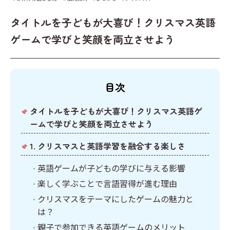
キーワードからプリントを検索する
その他
計画表
タイトルを子どもが大喜び！クリスマス英語
国語
イベント
ゲームで学びと笑顔を両立させよう
算数
クリスマス
社会
英語
目次
タイトルを子どもが大喜び！クリスマス英語ゲ
ームで学びと笑顔を両立させよう
1. クリスマスと英語学習を融合する楽しさ
英語ゲームが子どもの学びに与える影響
楽しく学ぶことで言語習得が進む理由
クリスマスをテーマにしたゲームの魅力と
は？
親子で参加できる英語ゲームのメリット