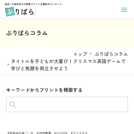
ホーム
幼児向け学習プリント
ぷりぱらコラム
小学生向け学習プリント
あそび
印刷方法
学年
ぬりえ
運営メンバー
トップ
ぷりぱらコラム
1年生
まちがいさがし
ぷりぱらについて
タイトルを子どもが大喜び！クリスマス英語ゲームで
2年生
コラム
めいろ
学びと笑顔を両立させよう
お問い合わせ
3年生
なぞりがき
おなまえプリント作成
4年生
サンタからのお手紙メーカー
学習
キーワードからプリントを検索する
5年生
ことば
6年生
タグからプリントを探す
すうじ
全学年共通
#1年生
#2年生
#ひらがな
ひらがな
教科
習慣
#冬休みの過ごし方
＃幼児教育
#ひらがな
#クリスマス