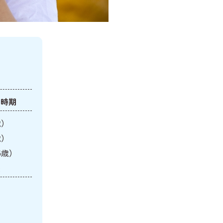
な時期
歳）
歳）
6歳）
法