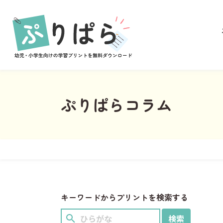
あそび
ぬりえ
まちがいさがし
めいろ
なぞりがき
ぷりぱらコラム
学習
ことば
すうじ
ひらがな
習慣
キーワードからプリントを検索する
計画表
イベント