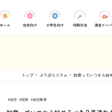
学年
1年生
ホーム
幼児向け
小学生向け
印刷方法
運営メンバ
2年生
3年生
4年生
5年生
6年生
全学年共通
トップ
ぷりぱらコラム
知育っていつから始
教科
その他
国語
#幼児
#知育
#幼児教育
算数