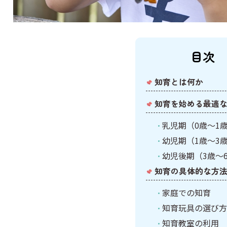
目次
知育とは何か
知育を始める最適
乳児期（0歳～1
幼児期（1歳～3
幼児後期（3歳～
知育の具体的な方
家庭での知育
知育玩具の選び方
知育教室の利用