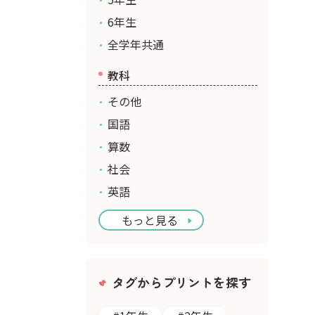
6年生
全学年共通
教科
その他
国語
算数
社会
英語
もっと見る
タグからプリントを探す