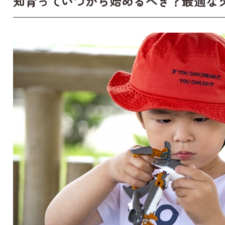
知育っていつから始めるべき？最適な
社会
英語