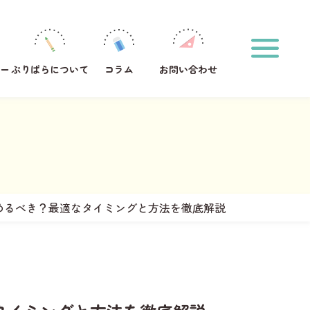
ホーム
印刷方法
運営メンバー
ぷりぱらについて
ー
ぷりぱらについて
コラム
お問い合わせ
コラム
お問い合わせ
おなまえプリント作成
サンタからのお手紙メーカー
タグからプリントを探す
#1年生
#2年生
#ひらがな
めるべき？最適なタイミングと方法を徹底解説
キーワードからプリントを検索する