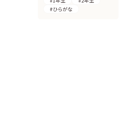
#1年生
#2年生
#ひらがな