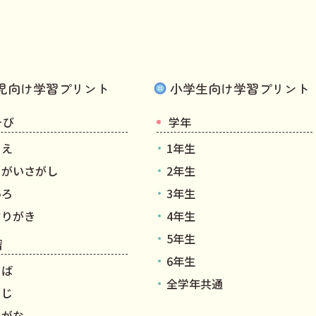
児向け学習プリント
小学生向け学習プリント
そび
学年
りえ
1年生
ちがいさがし
2年生
いろ
3年生
ぞりがき
4年生
5年生
習
6年生
とば
全学年共通
うじ
らがな