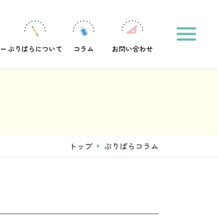
ホーム
印刷方法
運営メンバー
ぷりぱらについて
ー
ぷりぱらについて
コラム
お問い合わせ
コラム
お問い合わせ
おなまえプリント作成
サンタからのお手紙メーカー
タグからプリントを探す
#1年生
#2年生
#ひらがな
トップ
ぷりぱらコラム
キーワードからプリントを検索する