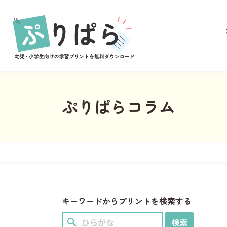
あそび
ぬりえ
まちがいさがし
めいろ
なぞりがき
ぷりぱらコラム
学習
ことば
すうじ
ひらがな
習慣
キーワードからプリントを検索する
計画表
イベント