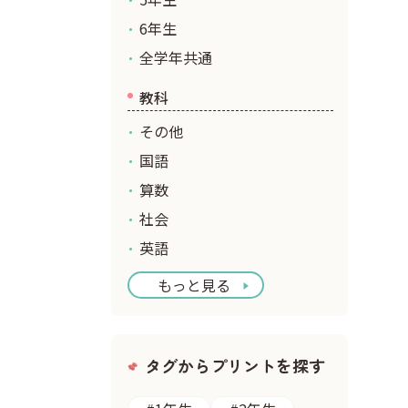
6年生
全学年共通
教科
その他
国語
算数
社会
英語
もっと見る
タグからプリントを探す