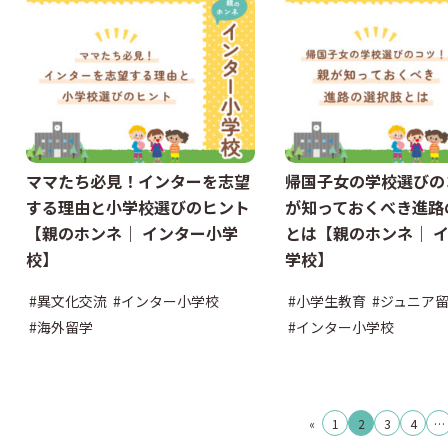
ママたち必見！インターを志望
帰国子女の学校選びの
する理由と小学校選びのヒント
が知っておくべき進路
【親のホンネ｜ インター小学
とは【親のホンネ｜ 
校】
学校】
#異文化交流
#インター小学校
#小学生教育
#ジュニア
#海外留学
#インター小学校
«
1
2
3
4
…