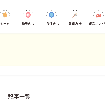
学年
1年生
ホーム
幼児向け
小学生向け
印刷方法
運営メンバ
2年生
3年生
4年生
5年生
6年生
全学年共通
教科
その他
国語
記事一覧
算数