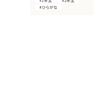
#1年生
#2年生
#ひらがな