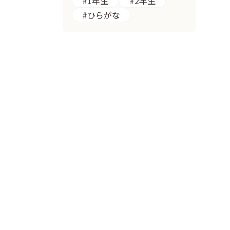
#1年生
#2年生
#ひらがな