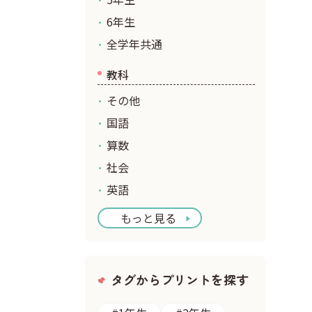
6年生
全学年共通
教科
その他
国語
算数
社会
英語
もっと見る
タグからプリントを探す