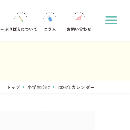
ホーム
印刷方法
運営メンバー
ぷりぱらについて
ー
ぷりぱらについて
コラム
お問い合わせ
コラム
お問い合わせ
おなまえプリント作成
サンタからのお手紙メーカー
タグからプリントを探す
#1年生
#2年生
#ひらがな
トップ
小学生向け
2026年カレンダー
キーワードからプリントを検索する