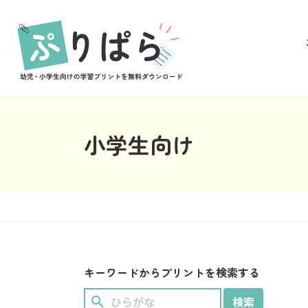
あそび
ぬりえ
まちがいさがし
めいろ
なぞりがき
小学生向け
学習
ことば
すうじ
ひらがな
習慣
キーワードからプリントを検索する
計画表
イベント