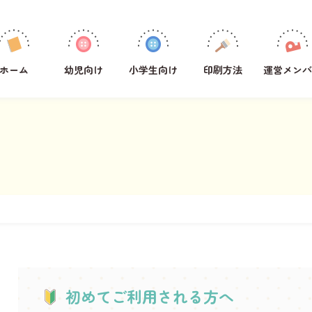
学年
1年生
ホーム
幼児向け
小学生向け
印刷方法
運営メンバ
2年生
3年生
4年生
5年生
6年生
全学年共通
教科
その他
国語
算数
初めてご利用される方へ