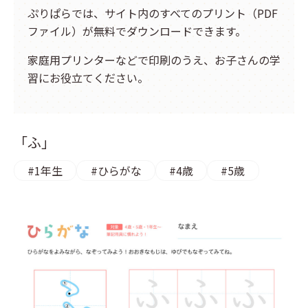
キーワードからプリントを検索する
その他
ぷりぱらでは、サイト内のすべてのプリント（PDF
計画表
ファイル）が無料でダウンロードできます。
国語
イベント
算数
家庭用プリンターなどで印刷のうえ、お子さんの学
クリスマス
習にお役立てください。
社会
英語
「ふ」
#1年生
#ひらがな
#4歳
#5歳