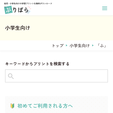
ホーム
幼児向け学習プリント
小学生向け
小学生向け学習プリント
あそび
印刷方法
学年
ぬりえ
運営メンバー
トップ
小学生向け
「ふ」
1年生
まちがいさがし
ぷりぱらについて
2年生
コラム
めいろ
お問い合わせ
3年生
キーワードからプリントを検索する
なぞりがき
おなまえプリント作成
4年生
サンタからのお手紙メーカー
学習
5年生
ことば
6年生
タグからプリントを探す
すうじ
全学年共通
#1年生
#2年生
#ひらがな
ひらがな
初めてご利用される方へ
教科
習慣