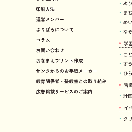
ぬ
印刷方法
ま
運営メンバー
め
ぷりぱらについて
な
コラム
学
お問い合わせ
こ
おなまえプリント作成
す
サンタからのお手紙メーカー
ひ
教育関係者・塾教室との取り組み
習
広告掲載サービスのご案内
計
イ
ク