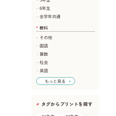
6年生
全学年共通
教科
その他
国語
算数
社会
英語
もっと見る
タグからプリントを探す