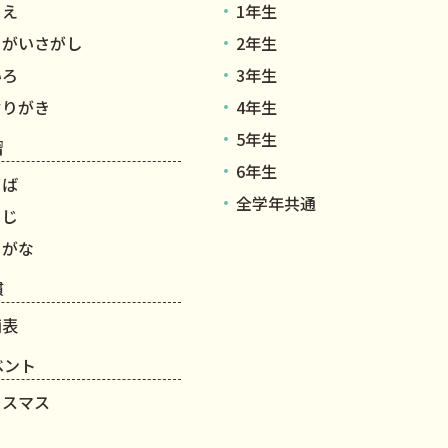
りえ
1年生
ちがいさがし
2年生
いろ
3年生
ぞりがき
4年生
5年生
習
6年生
とば
全学年共通
うじ
らがな
慣
画表
ベント
リスマス