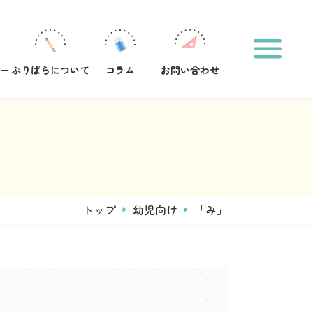
ホーム
印刷方法
運営メンバー
ぷりぱらについて
ー
ぷりぱらについて
コラム
お問い合わせ
コラム
お問い合わせ
おなまえプリント作成
サンタからのお手紙メーカー
タグからプリントを探す
#1年生
#2年生
#ひらがな
トップ
幼児向け
「み」
キーワードからプリントを検索する