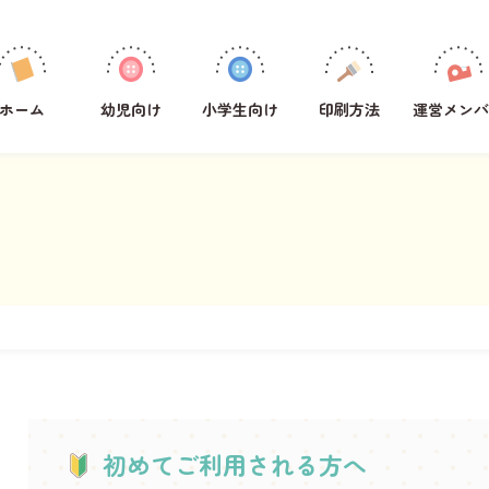
学年
1年生
ホーム
幼児向け
小学生向け
印刷方法
運営メンバ
2年生
3年生
4年生
5年生
6年生
全学年共通
教科
その他
国語
算数
初めてご利用される方へ