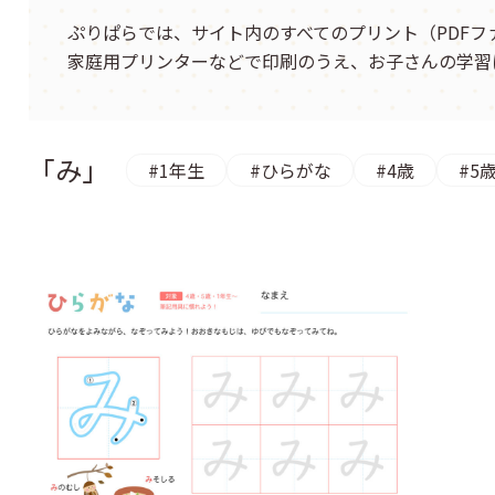
社会
ぷりぱらでは、サイト内のすべてのプリント（PDF
英語
家庭用プリンターなどで印刷のうえ、お子さんの学習
「み」
#1年生
#ひらがな
#4歳
#5