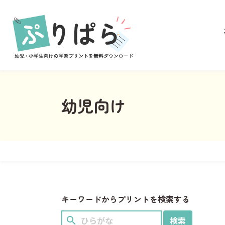
あそび
ぬりえ
まちがいさがし
めいろ
なぞりがき
幼児向け
学習
ことば
すうじ
ひらがな
習慣
キーワードからプリントを検索する
計画表
イベント