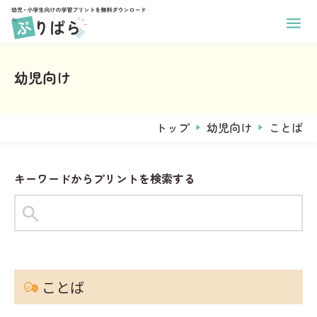
ホーム
幼児向け学習プリント
幼児向け
小学生向け学習プリント
あそび
印刷方法
学年
ぬりえ
運営メンバー
トップ
幼児向け
ことば
1年生
まちがいさがし
ぷりぱらについて
2年生
コラム
めいろ
お問い合わせ
3年生
キーワードからプリントを検索する
なぞりがき
おなまえプリント作成
4年生
サンタからのお手紙メーカー
学習
5年生
ことば
6年生
タグからプリントを探す
すうじ
全学年共通
#1年生
#2年生
#ひらがな
ことば
ひらがな
教科
習慣