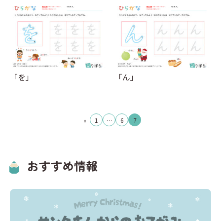
キーワードからプリントを検索する
その他
計画表
国語
イベント
算数
クリスマス
社会
英語
「を」
「ん」
投
«
1
…
6
7
稿
の
ペ
おすすめ情報
ー
ジ
送
り