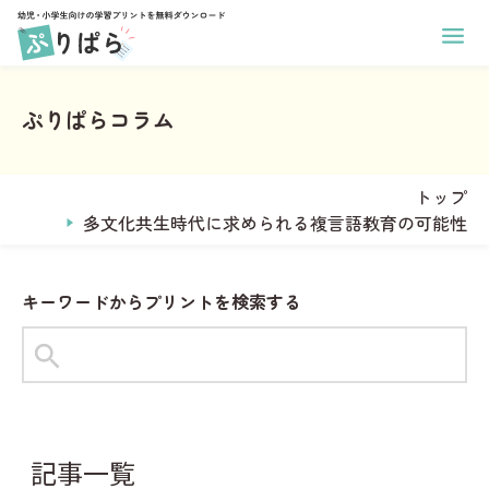
ホーム
幼児向け学習プリント
ぷりぱらコラム
小学生向け学習プリント
あそび
印刷方法
学年
ぬりえ
運営メンバー
トップ
1年生
まちがいさがし
ぷりぱらについて
多文化共生時代に求められる複言語教育の可能性
2年生
コラム
めいろ
お問い合わせ
3年生
なぞりがき
おなまえプリント作成
キーワードからプリントを検索する
4年生
サンタからのお手紙メーカー
学習
5年生
ことば
6年生
タグからプリントを探す
すうじ
全学年共通
#1年生
#2年生
#ひらがな
ひらがな
教科
記事一覧
習慣