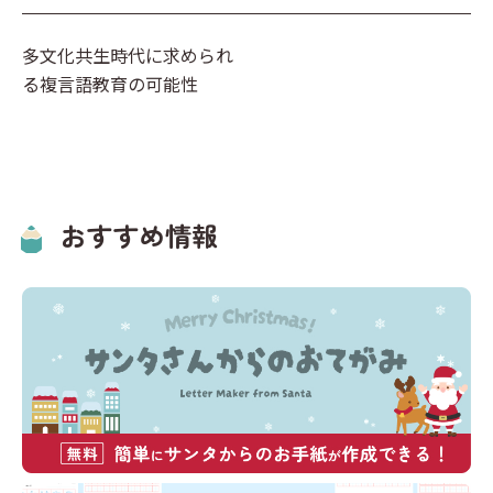
キーワードからプリントを検索する
その他
計画表
国語
多文化共生時代に求められ
イベント
る複言語教育の可能性
算数
クリスマス
社会
英語
おすすめ情報