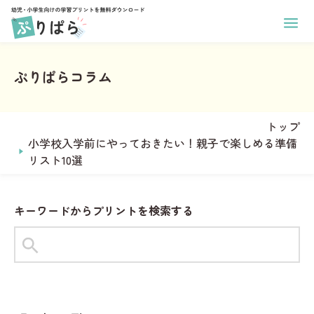
ホーム
幼児向け学習プリント
ぷりぱらコラム
小学生向け学習プリント
あそび
印刷方法
学年
ぬりえ
運営メンバー
トップ
1年生
まちがいさがし
ぷりぱらについて
小学校入学前にやっておきたい！親子で楽しめる準備
2年生
コラム
めいろ
リスト10選
お問い合わせ
3年生
なぞりがき
おなまえプリント作成
4年生
サンタからのお手紙メーカー
学習
キーワードからプリントを検索する
5年生
ことば
6年生
タグからプリントを探す
すうじ
全学年共通
#1年生
#2年生
#ひらがな
ひらがな
教科
習慣