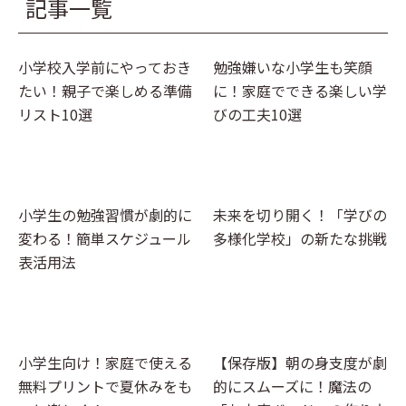
記事一覧
キーワードからプリントを検索する
その他
計画表
国語
イベント
小学校入学前にやっておき
勉強嫌いな小学生も笑顔
算数
たい！親子で楽しめる準備
に！家庭でできる楽しい学
クリスマス
社会
リスト10選
びの工夫10選
英語
小学生の勉強習慣が劇的に
未来を切り開く！「学びの
変わる！簡単スケジュール
多様化学校」の新たな挑戦
表活用法
小学生向け！家庭で使える
【保存版】朝の身支度が劇
無料プリントで夏休みをも
的にスムーズに！魔法の