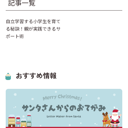
記事一覧
キーワードからプリントを検索する
その他
計画表
国語
イベント
自立学習する小学生を育て
算数
る秘訣！親が実践できるサ
クリスマス
社会
ポート術
英語
おすすめ情報