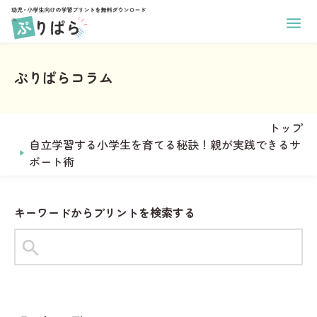
ホーム
幼児向け学習プリント
ぷりぱらコラム
小学生向け学習プリント
あそび
印刷方法
学年
ぬりえ
運営メンバー
トップ
1年生
まちがいさがし
ぷりぱらについて
自立学習する小学生を育てる秘訣！親が実践できるサ
2年生
コラム
めいろ
ポート術
お問い合わせ
3年生
なぞりがき
おなまえプリント作成
4年生
サンタからのお手紙メーカー
学習
キーワードからプリントを検索する
5年生
ことば
6年生
タグからプリントを探す
すうじ
全学年共通
#1年生
#2年生
#ひらがな
ひらがな
教科
習慣