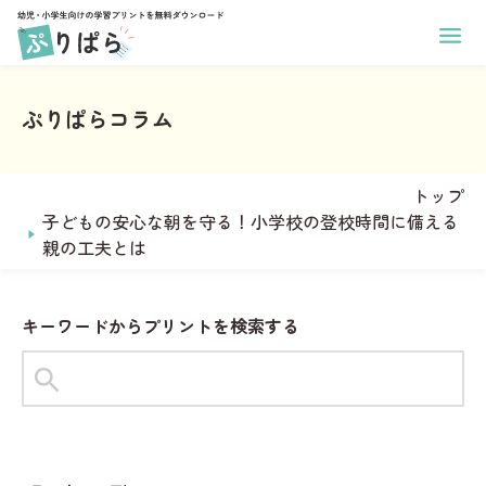
ホーム
幼児向け学習プリント
ぷりぱらコラム
小学生向け学習プリント
あそび
印刷方法
学年
ぬりえ
運営メンバー
トップ
1年生
まちがいさがし
ぷりぱらについて
子どもの安心な朝を守る！小学校の登校時間に備える
2年生
コラム
めいろ
親の工夫とは
お問い合わせ
3年生
なぞりがき
おなまえプリント作成
4年生
サンタからのお手紙メーカー
学習
キーワードからプリントを検索する
5年生
ことば
6年生
タグからプリントを探す
すうじ
全学年共通
#1年生
#2年生
#ひらがな
ひらがな
教科
習慣