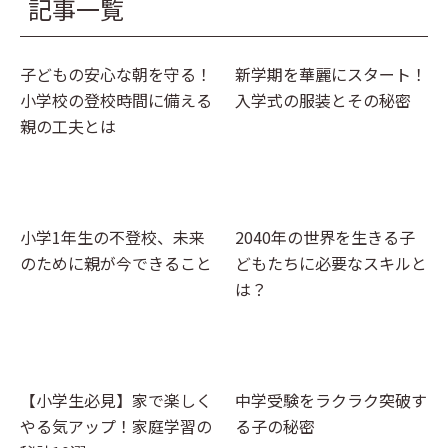
記事一覧
キーワードからプリントを検索する
その他
計画表
国語
イベント
子どもの安心な朝を守る！
新学期を華麗にスタート！
算数
小学校の登校時間に備える
入学式の服装とその秘密
クリスマス
社会
親の工夫とは
英語
小学1年生の不登校、未来
2040年の世界を生きる子
のために親が今できること
どもたちに必要なスキルと
は？
【小学生必見】家で楽しく
中学受験をラクラク突破す
やる気アップ！家庭学習の
る子の秘密