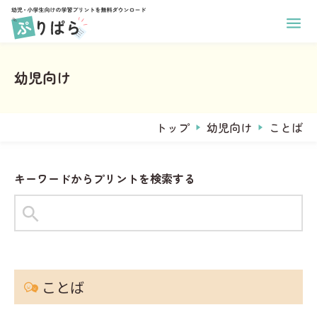
ホーム
幼児向け学習プリント
幼児向け
小学生向け学習プリント
あそび
印刷方法
学年
ぬりえ
運営メンバー
トップ
幼児向け
ことば
1年生
まちがいさがし
ぷりぱらについて
2年生
コラム
めいろ
お問い合わせ
3年生
キーワードからプリントを検索する
なぞりがき
おなまえプリント作成
4年生
サンタからのお手紙メーカー
学習
5年生
ことば
6年生
タグからプリントを探す
すうじ
全学年共通
#1年生
#2年生
#ひらがな
ことば
ひらがな
教科
習慣