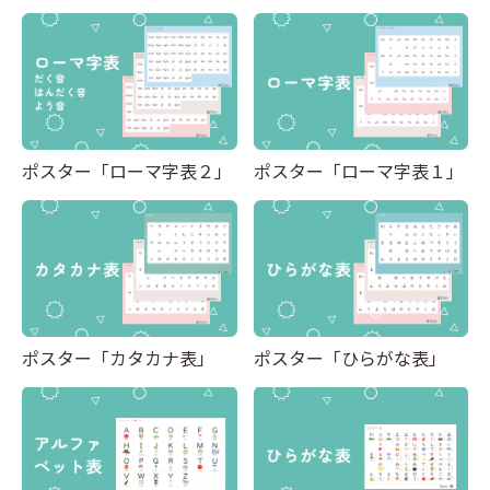
キーワードからプリントを検索する
その他
計画表
国語
イベント
算数
クリスマス
社会
英語
ポスター「ローマ字表２」
ポスター「ローマ字表１」
ポスター「カタカナ表」
ポスター「ひらがな表」