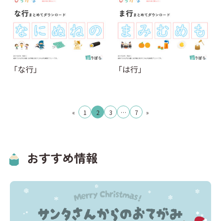
「な行」
「は行」
投
«
1
2
3
…
7
»
稿
の
ペ
おすすめ情報
ー
ジ
送
り